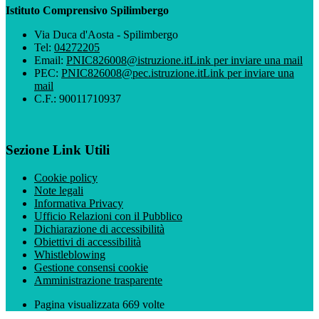
Istituto Comprensivo Spilimbergo
Via Duca d'Aosta - Spilimbergo
Tel:
04272205
Email:
PNIC826008@istruzione.it
Link per inviare una mail
PEC:
PNIC826008@pec.istruzione.it
Link per inviare una
mail
C.F.: 90011710937
Sezione Link Utili
Cookie policy
Note legali
Informativa Privacy
Ufficio Relazioni con il Pubblico
Dichiarazione di accessibilità
Obiettivi di accessibilità
Whistleblowing
Gestione consensi cookie
Amministrazione trasparente
Pagina visualizzata
669
volte