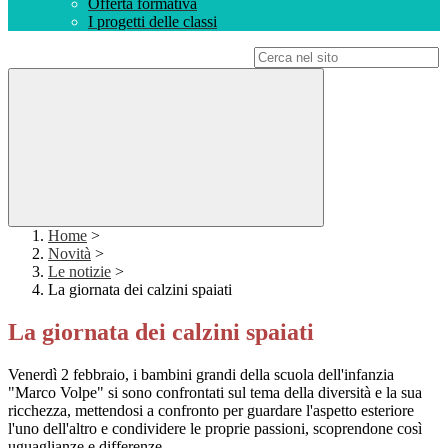
Offerta formativa
I progetti delle classi
Campo di ricerca per le pagine del sito
Home
>
Novità
>
Le notizie
>
La giornata dei calzini spaiati
La giornata dei calzini spaiati
Venerdì 2 febbraio, i bambini grandi della scuola dell'infanzia
"Marco Volpe" si sono confrontati sul tema della diversità e la sua
ricchezza, mettendosi a confronto per guardare l'aspetto esteriore
l'uno dell'altro e condividere le proprie passioni, scoprendone così
uguaglianze e differenze.