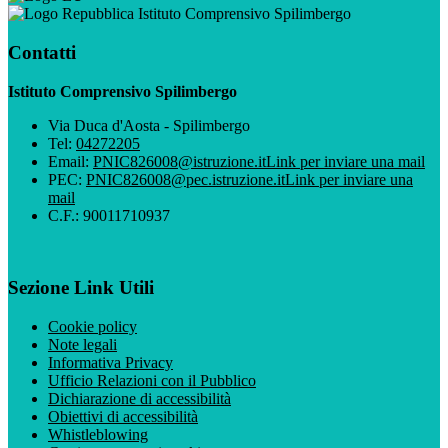
Istituto Comprensivo Spilimbergo
Contatti
Istituto Comprensivo Spilimbergo
Via Duca d'Aosta - Spilimbergo
Tel:
04272205
Email:
PNIC826008@istruzione.it
Link per inviare una mail
PEC:
PNIC826008@pec.istruzione.it
Link per inviare una
mail
C.F.: 90011710937
Sezione Link Utili
Cookie policy
Note legali
Informativa Privacy
Ufficio Relazioni con il Pubblico
Dichiarazione di accessibilità
Obiettivi di accessibilità
Whistleblowing