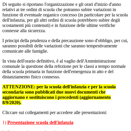
Di seguito si riportano l'organizzazione e gli orari d'inizio d'anno
relativi ai tre ordini di scuola che potranno subire variazioni in
funzione di eventuale organico concesso (in particolare per la scuola
dell'infanzia, per gli altri ordini di scuola potrebbero subire degli
scostamenti più contenuti) e in funzione delle ultime verifiche
connesse alla sicurezza.
I principi della prudenza e della precauzione sono d'obbligo, per cui,
saranno possibili delle variazioni che saranno tempestivamente
comunicate alle famiglie.
In vista dell'orario definitivo, è al vaglio dell'Amministrazione
comunale la questione della refezione per le classi a tempo normale
della scuola primaria in funzione dell'emergenza in atto e del
distanziamento fisico connesso.
ATTENZIONE: per la scuola dell'infanzia e per la scuola
secondaria sono pubblicati due nuovi documenti che
aggiornano e sostituiscono i precedenti (aggiornamento
8/9/2020).
Cliccare sui collegamenti per accedere alle presentazioni:
1)
Presentazione scuola dell'infanzia