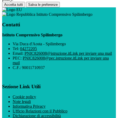
Accetta tutti
Salva le preferenze
Istituto Comprensivo Spilimbergo
Contatti
Istituto Comprensivo Spilimbergo
Via Duca d'Aosta - Spilimbergo
Tel:
04272205
Email:
PNIC826008@istruzione.it
Link per inviare una mail
PEC:
PNIC826008@pec.istruzione.it
Link per inviare una
mail
C.F.: 90011710937
Sezione Link Utili
Cookie policy
Note legali
Informativa Privacy
Ufficio Relazioni con il Pubblico
Dichiarazione di accessibilità