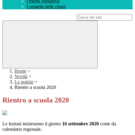
Offerta formativa
I progetti delle classi
Campo di ricerca per le pagine del sito
Home
>
Novità
>
Le notizie
>
Rientro a scuola 2020
Rientro a scuola 2020
Le lezioni inizieranno il giorno
16 settembre 2020
come da
calendario regionale.