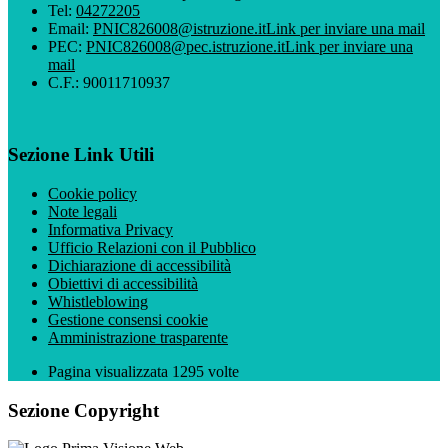
Tel:
04272205
Email:
PNIC826008@istruzione.it
Link per inviare una mail
PEC:
PNIC826008@pec.istruzione.it
Link per inviare una
mail
C.F.: 90011710937
Sezione Link Utili
Cookie policy
Note legali
Informativa Privacy
Ufficio Relazioni con il Pubblico
Dichiarazione di accessibilità
Obiettivi di accessibilità
Whistleblowing
Gestione consensi cookie
Amministrazione trasparente
Pagina visualizzata
1295
volte
Sezione Copyright