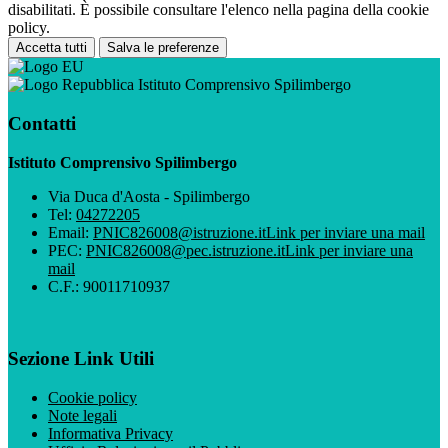
disabilitati. È possibile consultare l'elenco nella pagina della cookie
policy.
Accetta tutti
Salva le preferenze
Istituto Comprensivo Spilimbergo
Contatti
Istituto Comprensivo Spilimbergo
Via Duca d'Aosta - Spilimbergo
Tel:
04272205
Email:
PNIC826008@istruzione.it
Link per inviare una mail
PEC:
PNIC826008@pec.istruzione.it
Link per inviare una
mail
C.F.: 90011710937
Sezione Link Utili
Cookie policy
Note legali
Informativa Privacy