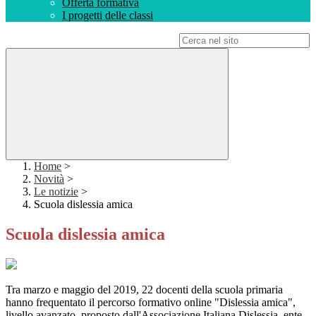
Offerta formativa
I progetti delle classi
Campo di ricerca per le pagine del sito
Home
>
Novità
>
Le notizie
>
Scuola dislessia amica
Scuola dislessia amica
Tra marzo e maggio del 2019, 22 docenti della scuola primaria
hanno frequentato il percorso formativo online "Dislessia amica",
livello avanzato, proposto dall'Associazione Italiana Dislessia, ente