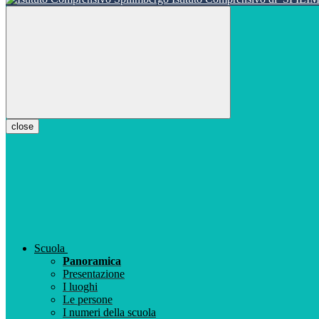
close
Scuola
Panoramica
Presentazione
I luoghi
Le persone
I numeri della scuola