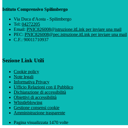
Istituto Comprensivo Spilimbergo
Via Duca d'Aosta - Spilimbergo
Tel:
04272205
Email:
PNIC826008@istruzione.it
Link per inviare una mail
PEC:
PNIC826008@pec.istruzione.it
Link per inviare una mail
C.F.: 90011710937
Sezione Link Utili
Cookie policy
Note legali
Informativa Privacy
Ufficio Relazioni con il Pubblico
Dichiarazione di accessibilità
Obiettivi di accessibilità
Whistleblowing
Gestione consensi cookie
Amministrazione trasparente
Pagina visualizzata
1470
volte