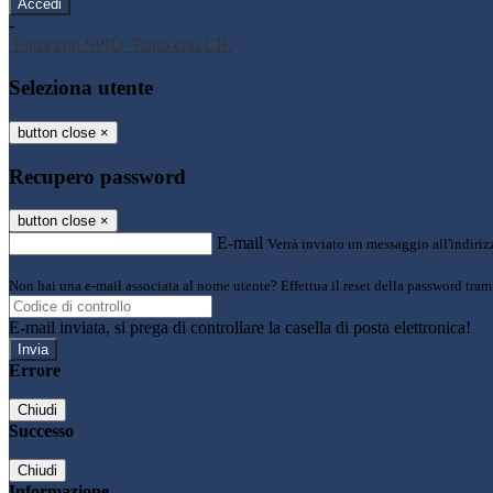
-
Entra con SPID
Entra con CIE
Seleziona utente
button close
×
Recupero password
button close
×
E-mail
Verrà inviato un messaggio all'indirizz
Non hai una e-mail associata al nome utente? Effettua il reset della password tram
E-mail inviata, si prega di controllare la casella di posta elettronica!
Errore
Chiudi
Successo
Chiudi
Informazione