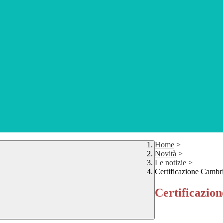
Home
>
Novità
>
Le notizie
>
Certificazione Cambr
Certificazio