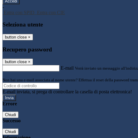
-
Entra con SPID
Entra con CIE
Seleziona utente
button close
×
Recupero password
button close
×
E-mail
Verrà inviato un messaggio all'indirizz
Non hai una e-mail associata al nome utente? Effettua il reset della password tram
E-mail inviata, si prega di controllare la casella di posta elettronica!
Errore
Chiudi
Successo
Chiudi
Informazione