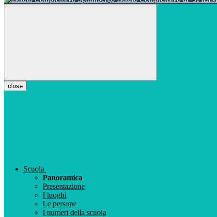
close
Scuola
Panoramica
Presentazione
I luoghi
Le persone
I numeri della scuola