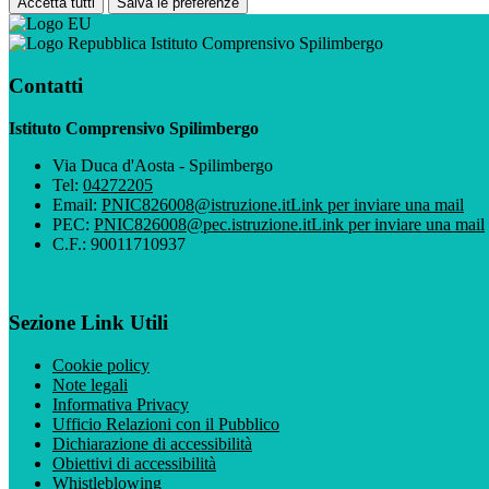
Accetta tutti
Salva le preferenze
Istituto Comprensivo Spilimbergo
Contatti
Istituto Comprensivo Spilimbergo
Via Duca d'Aosta - Spilimbergo
Tel:
04272205
Email:
PNIC826008@istruzione.it
Link per inviare una mail
PEC:
PNIC826008@pec.istruzione.it
Link per inviare una mail
C.F.: 90011710937
Sezione Link Utili
Cookie policy
Note legali
Informativa Privacy
Ufficio Relazioni con il Pubblico
Dichiarazione di accessibilità
Obiettivi di accessibilità
Whistleblowing