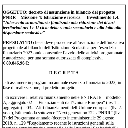
OGGETTO: decreto di assunzione in bilancio del progetto
PNRR – Missione 4: Istruzione e ricerca - Investimento 1.4.
“
Intervento straordinario finalizzato alla riduzione dei divari
territoriali nel I e II ciclo della scuola secondaria e alla lotta alla
dispersione scolastica
”
PRESO ATTO
che si deve procedere all’assunzione dell’iniziativa
progettuale al bilancio dell’Istituzione Scolastica per l’esercizio
finanziario 2023 onde consentire l’avvio delle attività programmate
e autorizzate, per una somma autorizzata di
complessivi
€
80.846,96 €
;
D E C R E T A
- di assumere in programma annuale esercizio finanziario 2023, in
fase di realizzazione, il predetto progetto;
- di iscrivere il relativo finanziamento nelle ENTRATE – modello
A, aggregato 02 – “Finanziamenti dall’Unione Europea” (liv. 1 -
aggregato) – 03- “Altri finanziamenti dell’Unione europea” (liv. 2-
voce), istituendo la sottovoce “Next generation EU - PNRR” (liv.
3) del Programma annuale (decreto interministeriale 29 agosto
2018, n. 129 “Regolamento recante le istruzioni generali sulla