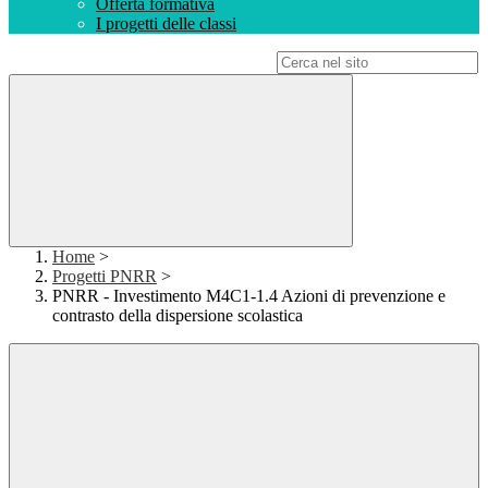
Offerta formativa
I progetti delle classi
Campo di ricerca per le pagine del sito
Home
>
Progetti PNRR
>
PNRR - Investimento M4C1-1.4 Azioni di prevenzione e
contrasto della dispersione scolastica