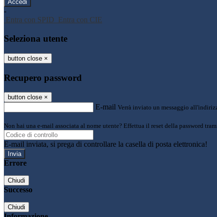
-
Entra con SPID
Entra con CIE
Seleziona utente
button close
×
Recupero password
button close
×
E-mail
Verrà inviato un messaggio all'indirizz
Non hai una e-mail associata al nome utente? Effettua il reset della password tram
E-mail inviata, si prega di controllare la casella di posta elettronica!
Errore
Chiudi
Successo
Chiudi
Informazione