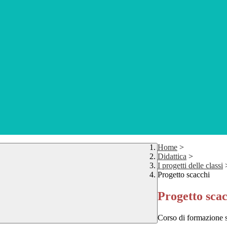
Home
>
Didattica
>
I progetti delle classi
Progetto scacchi
Progetto sca
Corso di formazione s