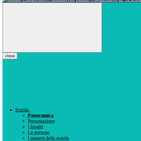
close
Scuola
Panoramica
Presentazione
I luoghi
Le persone
I numeri della scuola