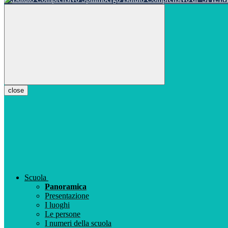
close
Scuola
Panoramica
Presentazione
I luoghi
Le persone
I numeri della scuola