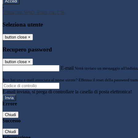
-
Entra con SPID
Entra con CIE
Seleziona utente
button close
×
Recupero password
button close
×
E-mail
Verrà inviato un messaggio all'indirizz
Non hai una e-mail associata al nome utente? Effettua il reset della password tram
E-mail inviata, si prega di controllare la casella di posta elettronica!
Errore
Chiudi
Successo
Chiudi
Informazione