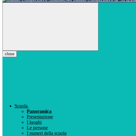
close
Scuola
Panoramica
Presentazione
I luoghi
Le persone
I numeri della scuola