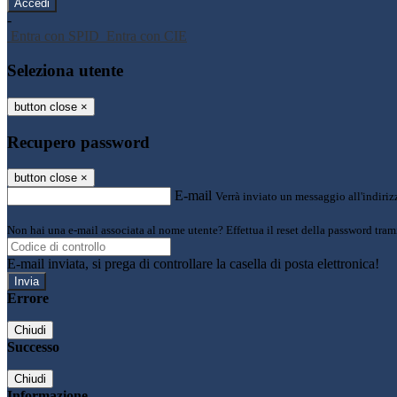
-
Entra con SPID
Entra con CIE
Seleziona utente
button close
×
Recupero password
button close
×
E-mail
Verrà inviato un messaggio all'indirizz
Non hai una e-mail associata al nome utente? Effettua il reset della password tram
E-mail inviata, si prega di controllare la casella di posta elettronica!
Errore
Chiudi
Successo
Chiudi
Informazione