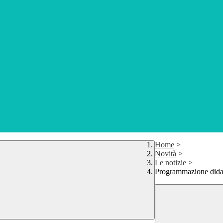
Home
>
Novità
>
Le notizie
>
Programmazione dida