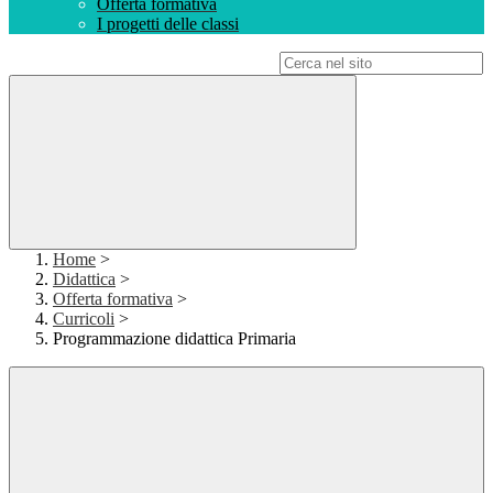
Offerta formativa
I progetti delle classi
Campo di ricerca per le pagine del sito
Home
>
Didattica
>
Offerta formativa
>
Curricoli
>
Programmazione didattica Primaria