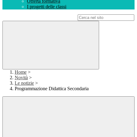
Offerta formativa
I progetti delle classi
Campo di ricerca per le pagine del sito
Home
>
Novità
>
Le notizie
>
Programmazione Didattica Secondaria