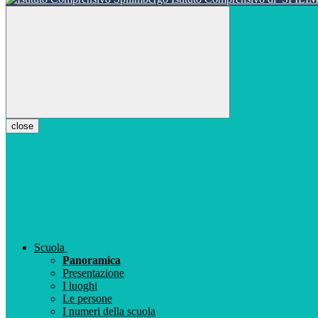
close
Scuola
Panoramica
Presentazione
I luoghi
Le persone
I numeri della scuola