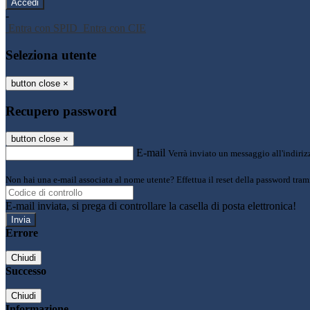
-
Entra con SPID
Entra con CIE
Seleziona utente
button close
×
Recupero password
button close
×
E-mail
Verrà inviato un messaggio all'indirizz
Non hai una e-mail associata al nome utente? Effettua il reset della password tram
E-mail inviata, si prega di controllare la casella di posta elettronica!
Errore
Chiudi
Successo
Chiudi
Informazione