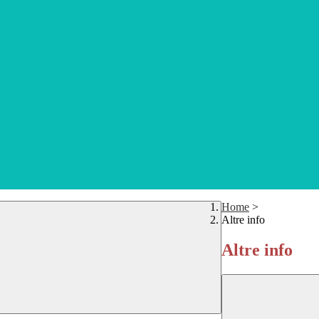
Home
>
Altre info
Altre info