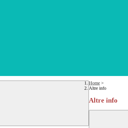
Home
>
Altre info
Altre info