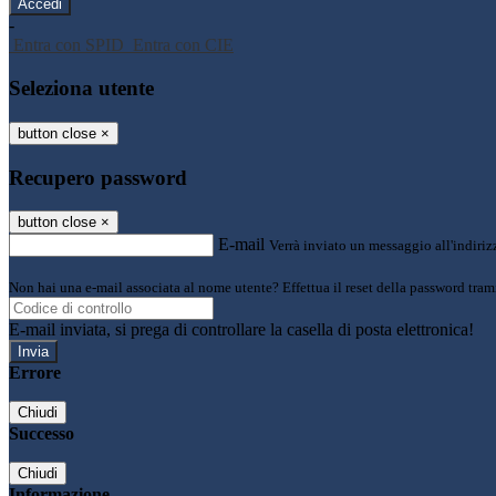
-
Entra con SPID
Entra con CIE
Seleziona utente
button close
×
Recupero password
button close
×
E-mail
Verrà inviato un messaggio all'indirizz
Non hai una e-mail associata al nome utente? Effettua il reset della password tram
E-mail inviata, si prega di controllare la casella di posta elettronica!
Errore
Chiudi
Successo
Chiudi
Informazione