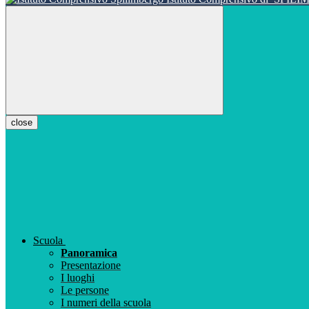
close
Scuola
Panoramica
Presentazione
I luoghi
Le persone
I numeri della scuola