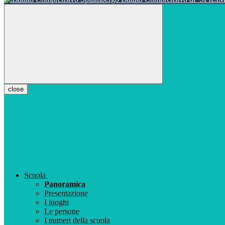
close
Scuola
Panoramica
Presentazione
I luoghi
Le persone
I numeri della scuola