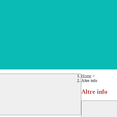
Home
>
Altre info
Altre info