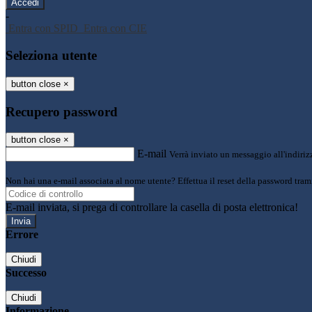
-
Entra con SPID
Entra con CIE
Seleziona utente
button close
×
Recupero password
button close
×
E-mail
Verrà inviato un messaggio all'indirizz
Non hai una e-mail associata al nome utente? Effettua il reset della password tram
E-mail inviata, si prega di controllare la casella di posta elettronica!
Errore
Chiudi
Successo
Chiudi
Informazione