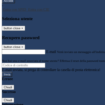
-
Entra con SPID
Entra con CIE
Seleziona utente
button close
×
Recupero password
button close
×
E-mail
Verrà inviato un messaggio all'indirizz
Non hai una e-mail associata al nome utente? Effettua il reset della password tram
E-mail inviata, si prega di controllare la casella di posta elettronica!
Errore
Chiudi
Successo
Chiudi
Informazione