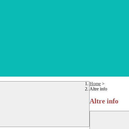
Home
>
Altre info
Altre info