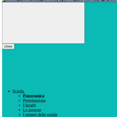
close
Scuola
Panoramica
Presentazione
I luoghi
Le persone
I numeri della scuola