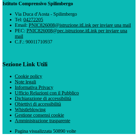
Istituto Comprensivo Spilimbergo
Via Duca d'Aosta - Spilimbergo
Tel:
04272205
Email:
PNIC826008@istruzione.it
Link per inviare una mail
PEC:
PNIC826008@pec.istruzione.it
Link per inviare una
mail
C.F.: 90011710937
Sezione Link Utili
Cookie policy
Note legali
Informativa Privacy
Ufficio Relazioni con il Pubblico
Dichiarazione di accessibilità
Obiettivi di accessibilità
Whistleblowing
Gestione consensi cookie
Amministrazione trasparente
Pagina visualizzata
50890
volte