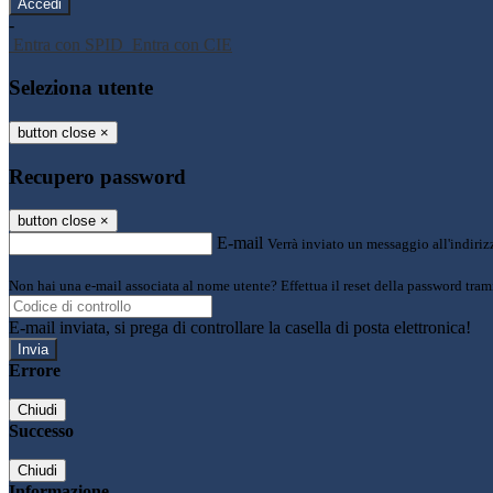
-
Entra con SPID
Entra con CIE
Seleziona utente
button close
×
Recupero password
button close
×
E-mail
Verrà inviato un messaggio all'indirizz
Non hai una e-mail associata al nome utente? Effettua il reset della password tram
E-mail inviata, si prega di controllare la casella di posta elettronica!
Errore
Chiudi
Successo
Chiudi
Informazione