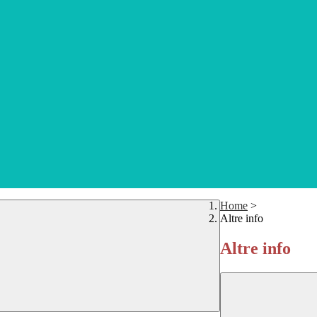
Home
>
Altre info
Altre info