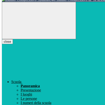
close
Scuola
Panoramica
Presentazione
I luoghi
Le persone
I numeri della scuola