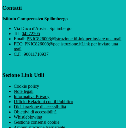
Contatti
Istituto Comprensivo Spilimbergo
Via Duca d'Aosta - Spilimbergo
Tel:
04272205
Email:
PNIC826008@istruzione.it
Link per inviare una mail
PEC:
PNIC826008@pec.istruzione.it
Link per inviare una
mail
C.F.: 90011710937
Sezione Link Utili
Cookie policy
Note legali
Informativa Privacy
Ufficio Relazioni con il Pubblico
Dichiarazione di accessibilità
Obiettivi di accessibilità
Whistleblowing
Gestione consensi cookie
Amministrazione trasparente