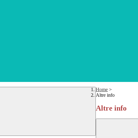
Home
>
Altre info
Altre info