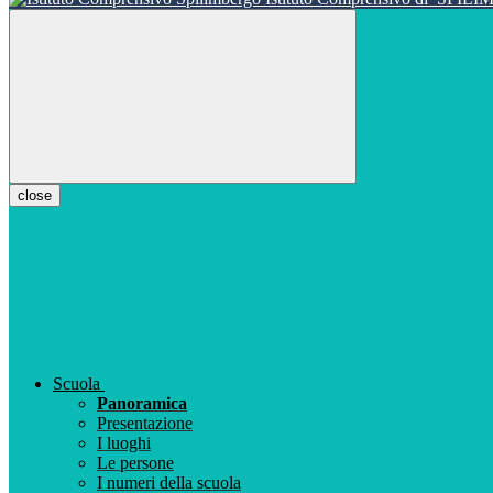
close
Scuola
Panoramica
Presentazione
I luoghi
Le persone
I numeri della scuola