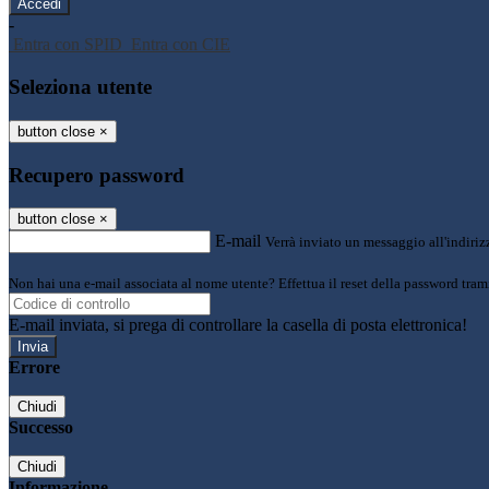
-
Entra con SPID
Entra con CIE
Seleziona utente
button close
×
Recupero password
button close
×
E-mail
Verrà inviato un messaggio all'indirizz
Non hai una e-mail associata al nome utente? Effettua il reset della password tram
E-mail inviata, si prega di controllare la casella di posta elettronica!
Errore
Chiudi
Successo
Chiudi
Informazione