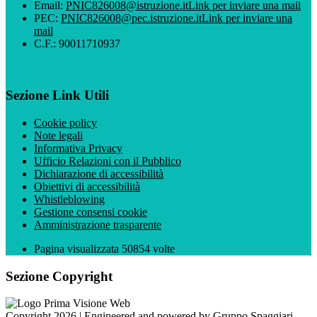
Email:
PNIC826008@istruzione.it
Link per inviare una mail
PEC:
PNIC826008@pec.istruzione.it
Link per inviare una
mail
C.F.: 90011710937
Sezione Link Utili
Cookie policy
Note legali
Informativa Privacy
Ufficio Relazioni con il Pubblico
Dichiarazione di accessibilità
Obiettivi di accessibilità
Whistleblowing
Gestione consensi cookie
Amministrazione trasparente
Pagina visualizzata
50854
volte
Sezione Copyright
Copyright 2026 | Engineered and powered by Gruppo Spaggiari