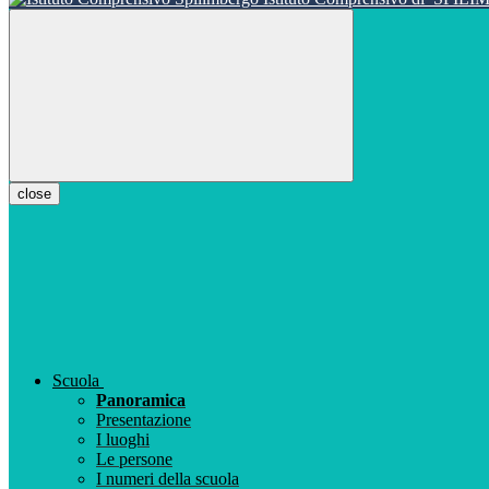
close
Scuola
Panoramica
Presentazione
I luoghi
Le persone
I numeri della scuola