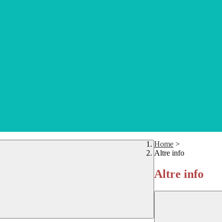
Home
>
Altre info
Altre info