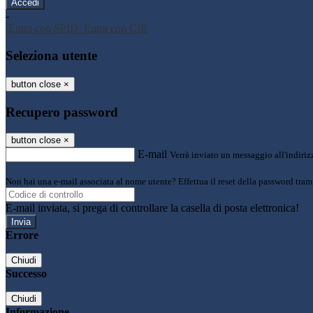
-
Entra con SPID
Entra con CIE
Seleziona utente
button close
×
Recupero password
button close
×
E-mail
Verrà inviato un messaggio all'indirizz
Non hai una e-mail associata al nome utente? Effettua il reset della password tram
E-mail inviata, si prega di controllare la casella di posta elettronica!
Errore
Chiudi
Successo
Chiudi
Informazione