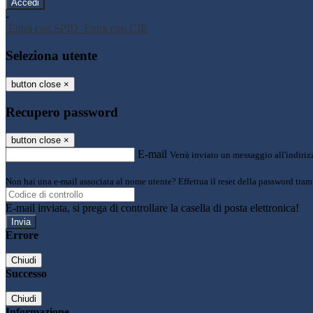
-
Entra con SPID
Entra con CIE
Seleziona utente
button close
×
Recupero password
button close
×
E-mail
Verrà inviato un messaggio all'indirizz
Non hai una e-mail associata al nome utente? Effettua il reset della password tram
E-mail inviata, si prega di controllare la casella di posta elettronica!
Errore
Chiudi
Successo
Chiudi
Informazione