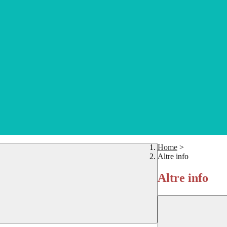
Home
>
Altre info
Altre info